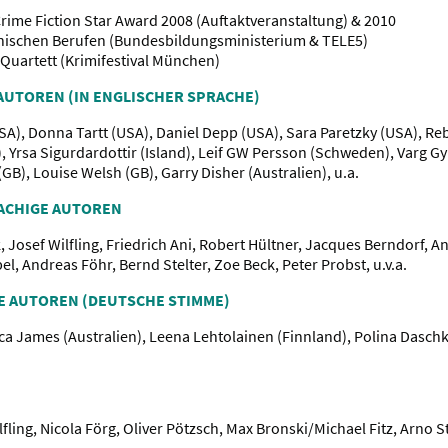
me Fiction Star Award 2008 (Auftaktveranstaltung) & 2010
ischen Berufen (Bundesbildungsministerium & TELE5)
-Quartett (Krimifestival München)
AUTOREN (IN ENGLISCHER SPRACHE)
SA), Donna Tartt (USA), Daniel Depp (USA), Sara Paretzky (USA), Re
, Yrsa Sigurdardottir (Island), Leif GW Persson (Schweden), Varg G
B), Louise Welsh (GB), Garry Disher (Australien), u.a.
ACHIGE AUTOREN
k, Josef Wilfling, Friedrich Ani, Robert Hültner, Jacques Berndorf, 
el, Andreas Föhr, Bernd Stelter, Zoe Beck, Peter Probst, u.v.a.
E AUTOREN (DEUTSCHE STIMME)
cca James (Australien), Leena Lehtolainen (Finnland), Polina Dasc
lfling, Nicola Förg, Oliver Pötzsch, Max Bronski/Michael Fitz, Arno 