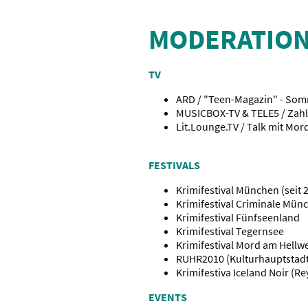
MODERATIO
TV
ARD / "Teen-Magazin" - Som
MUSICBOX-TV & TELE5 / Zah
Lit.Lounge.TV / Talk mit Mo
FESTIVALS
Krimifestival München (seit 
Krimifestival Criminale Münch
Krimifestival Fünfseenland
Krimifestival Tegernsee
Krimifestival Mord am Hellw
RUHR2010 (Kulturhauptstadt
Krimifestiva Iceland Noir (Rey
EVENTS