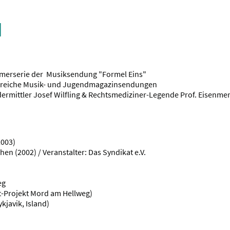
N
merserie der Musiksendung "Formel Eins"
lreiche Musik- und Jugendmagazinsendungen
rdermittler Josef Wilfling & Rechtsmediziner-Legende Prof. Eisenme
2003)
en (2002) / Veranstalter: Das Syndikat e.V.
eg
-Projekt Mord am Hellweg)
kjavik, Island)