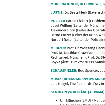
MODERATIONEN, INTERVIEWS, 
JUSTIZ:
Dr. Beate Merk (Bayerisch
POLIZEI:
Harald Pickert (Präsiden
Josef Wilfling (Leiter der Münchn
Alexander Horn (Leiter der Operati
Bernd Putzer (Leiter der Kripo Wei
Norbert Reller (Leiter der Polizeii
MEDIZIN:
Prof. Dr. Wolfgang Eise
Prof. Dr. Matthias Graw (Vorstand de
Rechtsmed. München), Prof. Dr. St
Soyka (Ärztl. Direktor der Privatkli
SCHAUSPIELER:
Bud Spencer, Jut
MUSIK (ROCKSTARS/POPSTARS)
Jule Neigel, The Rainbirds, Fury in
SEMINARE/VORTRÄGE (Auswahl)
Uni München (LMU) / Manusc
Uni Erlangen / Buchwissensc