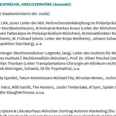
GESPRÄCHE, KREUZVERHÖRE (Auswahl)
e Staatsministerin der Justiz)
t LKA, zuvor Leiter der Abt. Verbrechensbekämpfung im Polizeiprä
er Mordkommission), Kriminalrat Markus Kraus (Leiter der Münchn
ven Fallanalyse im Polizeipräsidium München), Kriminaldirektor Man
lheim), W. Frühauf (ehem. Leiter der Kripo Weilheim), Johann Schwe
nspektion Starnberg), u.a.
nmenger (Rechtsmediziner-Legende, langj. Leiter des Instituts für
s Instituts f. Rechtsmediizin München), Prof. Dr. Oliver Peschel (stel
efan Thorban (Leiter Transplantations-Chirurgie am Klinikum rechts
nik Meiringen, Schweiz, FA für Psychiatrie), u.a.
ta Speidel, Tatort-Kommissare Michael Fitz, Miroslav Nemec, Jochen
:
Falco, Milli Vanilli, The Hooters, Justin Timberlake, N'Sync, Spid
 the Slaughterhouse, u.v.a.
riptum & Literaturhaus München (Vortrag Autoren-Marketing/Div. 
haft / Vortrag über Event-Management (Thema: Krimifestival Münc